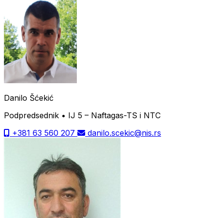
Danilo Šćekić
Podpredsednik • IJ 5 – Naftagas-TS i NTC
+381 63 560 207
danilo.scekic@nis.rs