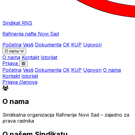
Sindikat RNS
Rafinerija nafte Novi Sad
Početna
Vesti
Dokumenta
CK
KUP
Ugovori
O nama
O nama
Kontakt
Istorijat
Prijava
Početna
Vesti
Dokumenta
CK
KUP
Ugovori
O nama
Kontakt
Istorijat
Prijava članova
O nama
Sindikalna organizacija Rafinerije Novi Sad – zajedno za
prava radnika
O našem Sindikatu