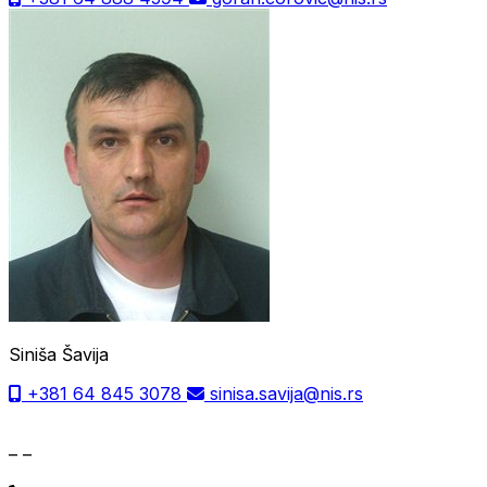
Siniša Šavija
+381 64 845 3078
sinisa.savija@nis.rs
– –