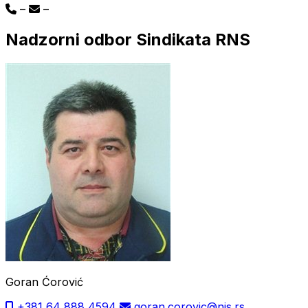
–
–
Nadzorni odbor Sindikata RNS
Goran Ćorović
+381 64 888 4594
goran.corovic@nis.rs