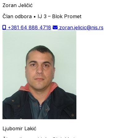
Zoran Jeličić
Član odbora • IJ 3 – Blok Promet
+381 64 888 4718
zoran.jelicic@nis.rs
Ljubomir Lakić