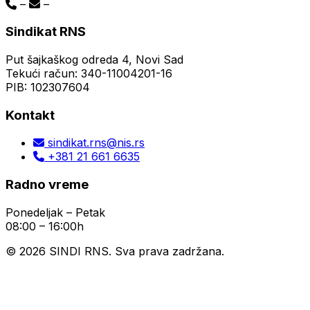
–
–
Sindikat RNS
Put šajkaškog odreda 4, Novi Sad
Tekući račun: 340-11004201-16
PIB: 102307604
Kontakt
sindikat.rns@nis.rs
+381 21 661 6635
Radno vreme
Ponedeljak – Petak
08:00 – 16:00h
© 2026 SINDI RNS. Sva prava zadržana.