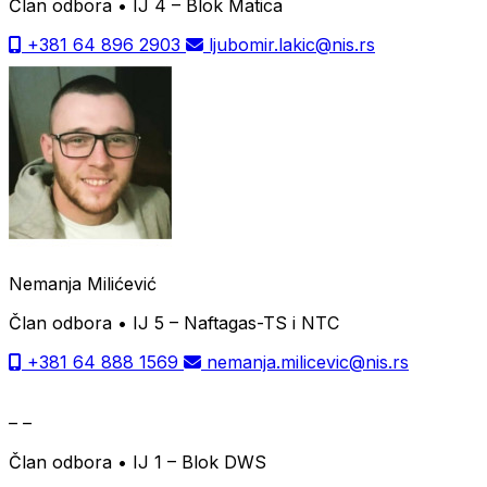
Član odbora • IJ 4 – Blok Matica
+381 64 896 2903
ljubomir.lakic@nis.rs
Nemanja Milićević
Član odbora • IJ 5 – Naftagas-TS i NTC
+381 64 888 1569
nemanja.milicevic@nis.rs
– –
Član odbora • IJ 1 – Blok DWS