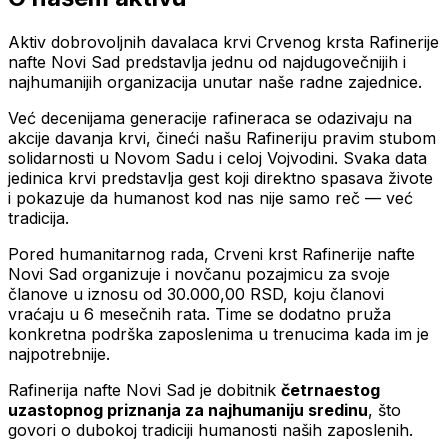
Aktiv dobrovoljnih davalaca krvi Crvenog krsta Rafinerije
nafte Novi Sad predstavlja jednu od najdugovečnijih i
najhumanijih organizacija unutar naše radne zajednice.
Već decenijama generacije rafineraca se odazivaju na
akcije davanja krvi, čineći našu Rafineriju pravim stubom
solidarnosti u Novom Sadu i celoj Vojvodini. Svaka data
jedinica krvi predstavlja gest koji direktno spasava živote
i pokazuje da humanost kod nas nije samo reč — već
tradicija.
Pored humanitarnog rada, Crveni krst Rafinerije nafte
Novi Sad organizuje i novčanu pozajmicu za svoje
članove u iznosu od 30.000,00 RSD, koju članovi
vraćaju u 6 mesečnih rata. Time se dodatno pruža
konkretna podrška zaposlenima u trenucima kada im je
najpotrebnije.
Rafinerija nafte Novi Sad je dobitnik
četrnaestog
uzastopnog priznanja za najhumaniju sredinu
, što
govori o dubokoj tradiciji humanosti naših zaposlenih.