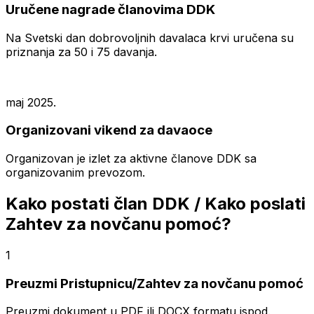
Uručene nagrade članovima DDK
Na Svetski dan dobrovoljnih davalaca krvi uručena su
priznanja za 50 i 75 davanja.
maj 2025.
Organizovani vikend za davaoce
Organizovan je izlet za aktivne članove DDK sa
organizovanim prevozom.
Kako postati član DDK / Kako poslati
Zahtev za novčanu pomoć?
1
Preuzmi Pristupnicu/Zahtev za novčanu pomoć
Preuzmi dokument u PDF ili DOCX formatu ispod.