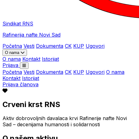
Sindikat RNS
Rafinerija nafte Novi Sad
Početna
Vesti
Dokumenta
CK
KUP
Ugovori
O nama
O nama
Kontakt
Istorijat
Prijava
Početna
Vesti
Dokumenta
CK
KUP
Ugovori
O nama
Kontakt
Istorijat
Prijava članova
Crveni krst RNS
Aktiv dobrovoljnih davalaca krvi Rafinerije nafte Novi
Sad – decenijama humanosti i solidarnosti
O našem aktivu