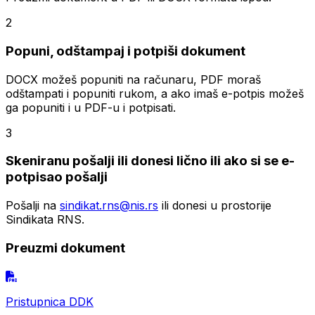
2
Popuni, odštampaj i potpiši dokument
DOCX možeš popuniti na računaru, PDF moraš
odštampati i popuniti rukom, a ako imaš e-potpis možeš
ga popuniti i u PDF-u i potpisati.
3
Skeniranu pošalji ili donesi lično ili ako si se e-
potpisao pošalji
Pošalji na
sindikat.rns@nis.rs
ili donesi u prostorije
Sindikata RNS.
Preuzmi dokument
Pristupnica DDK