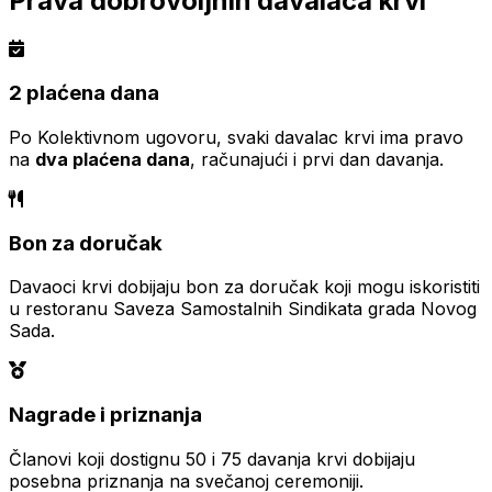
Prava dobrovoljnih davalaca krvi
2 plaćena dana
Po Kolektivnom ugovoru, svaki davalac krvi ima pravo
na
dva plaćena dana
, računajući i prvi dan davanja.
Bon za doručak
Davaoci krvi dobijaju bon za doručak koji mogu iskoristiti
u restoranu Saveza Samostalnih Sindikata grada Novog
Sada.
Nagrade i priznanja
Članovi koji dostignu 50 i 75 davanja krvi dobijaju
posebna priznanja na svečanoj ceremoniji.