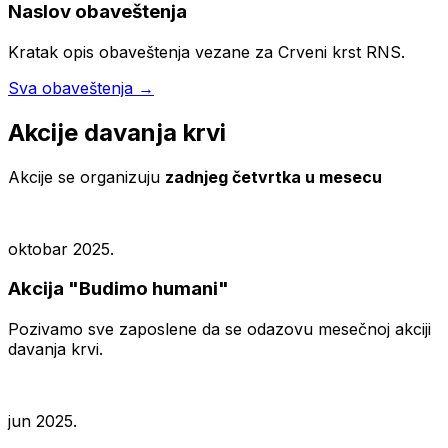
Naslov obaveštenja
Kratak opis obaveštenja vezane za Crveni krst RNS.
Sva obaveštenja →
Akcije davanja krvi
Akcije se organizuju
zadnjeg četvrtka u mesecu
oktobar 2025.
Akcija "Budimo humani"
Pozivamo sve zaposlene da se odazovu mesečnoj akciji
davanja krvi.
jun 2025.